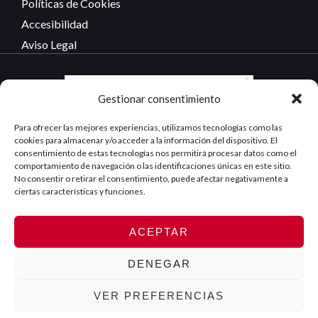
Políticas de Cookies
Accesibilidad
Aviso Legal
Gestionar consentimiento
Para ofrecer las mejores experiencias, utilizamos tecnologías como las
cookies para almacenar y/o acceder a la información del dispositivo. El
consentimiento de estas tecnologías nos permitirá procesar datos como el
comportamiento de navegación o las identificaciones únicas en este sitio.
No consentir o retirar el consentimiento, puede afectar negativamente a
ciertas características y funciones.
ACEPTAR
Copyright ©
FunCerdá Fornituras Metálicas. Todos
2026 -
los Derechos Reservados.
DENEGAR
VER PREFERENCIAS
¿Necesitas ayuda?